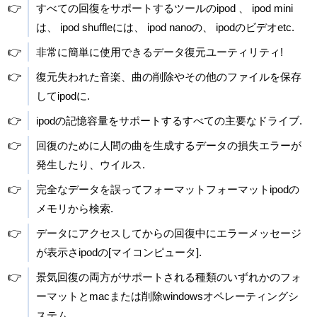
👉
すべての回復をサポートするツールのipod 、 ipod mini
は、 ipod shuffleには、 ipod nanoの、 ipodのビデオetc.
👉
非常に簡単に使用できるデータ復元ユーティリティ!
👉
復元失われた音楽、曲の削除やその他のファイルを保存
してipodに.
👉
ipodの記憶容量をサポートするすべての主要なドライブ.
👉
回復のために人間の曲を生成するデータの損失エラーが
発生したり、ウイルス.
👉
完全なデータを誤ってフォーマットフォーマットipodの
メモリから検索.
👉
データにアクセスしてからの回復中にエラーメッセージ
が表示さipodの[マイコンピュータ].
👉
景気回復の両方がサポートされる種類のいずれかのフォ
ーマットとmacまたは削除windowsオペレーティングシ
ステム.