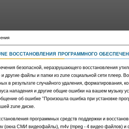
чения
ne восстановления программного обеспече
печения безопасной, неразрушающего восстановления утил
 и другие файлы и папки из zune социальной сети плеер. В
ных в результате случайного удаления, форматирования, к
руса нападения и другие общие ошибки на вашем музыку ус
ообщение об ошибке "Произошла ошибка при установке про
ашей zune диске.
сстановления программных средств поддержки и восстанов
v (окна СМИ видеофайлы), m4v (mpeg - 4 видео файлов) и ф