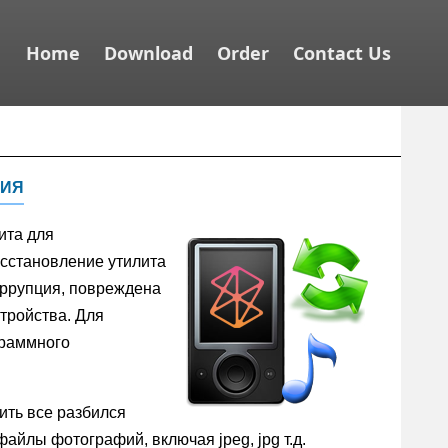
Home
Download
Order
Contact Us
ния
ита для
осстановление утилита
оррупция, повреждена
тройства. Для
граммного
ить все разбился
айлы фотографий, включая jpeg, jpg т.д.